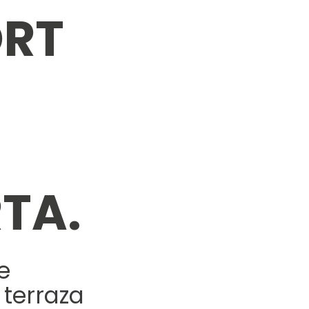
ORT
RTA.
e
 terraza