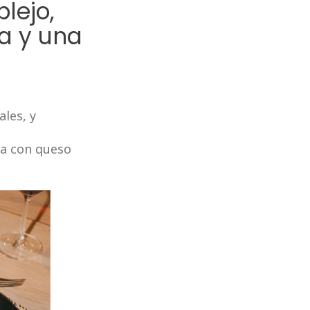
lejo,
ía y una
les, y
da con queso