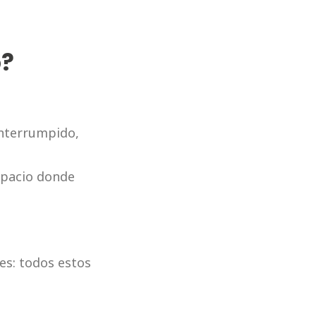
o?
interrumpido,
espacio donde
es: todos estos