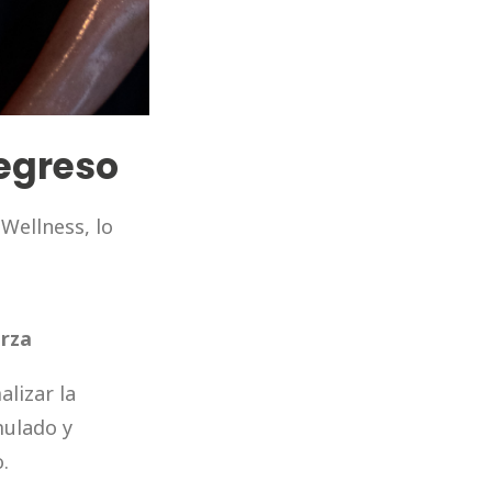
regreso
Wellness, lo
erza
lizar la
mulado y
.