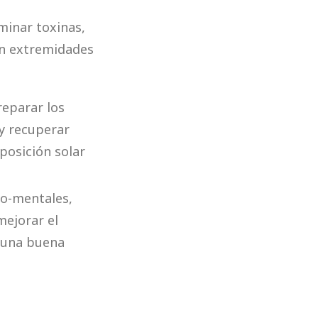
iminar toxinas,
en extremidades
reparar los
 y recuperar
xposición solar
co-mentales,
mejorar el
 una buena