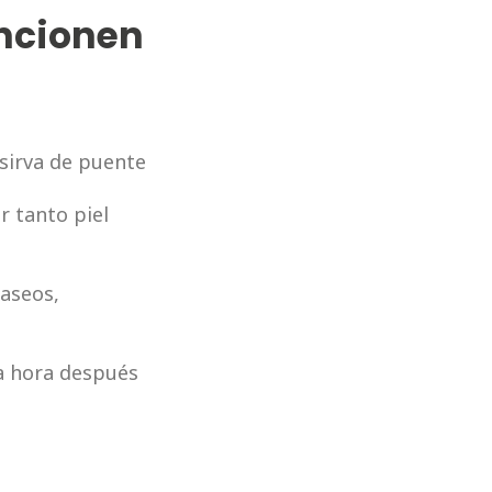
ncionen
 sirva de puente
r tanto piel
paseos,
a hora después