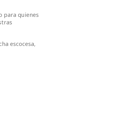
o para quienes
stras
ucha escocesa,