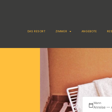
DAS RESORT
ZIMMER
ANGEBOTE
RE
Wann
Anreise — 