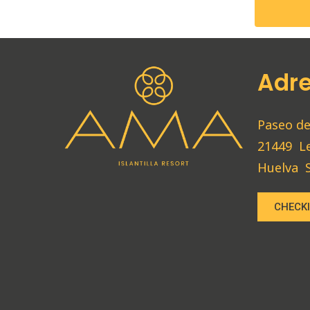
Adr
Paseo de
21449
L
Huelva
CHECKI