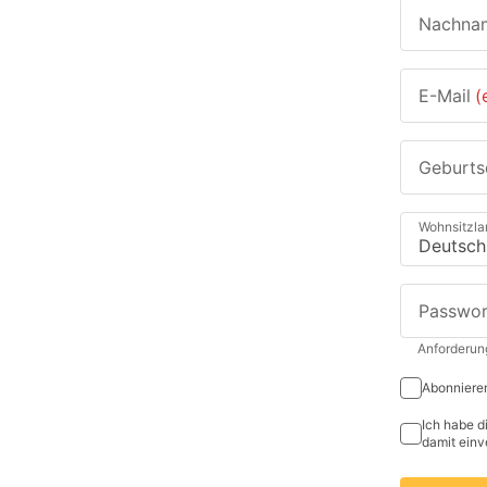
Nachna
E-Mail
(
Geburt
Wohnsitzla
Passwor
Anforderun
Abonnieren
Ich habe d
damit einv