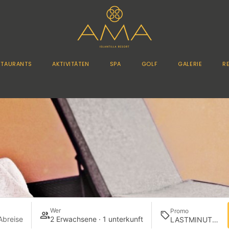
STAURANTS
AKTIVITÄTEN
SPA
GOLF
GALERIE
R
Wer
Promo
Abreise
2 Erwachsene · 1 unterkunft