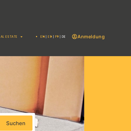
Anmeldung
EAL ESTATE
EN
ES
PT
DE
Suchen