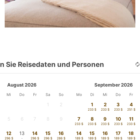
n Sie Reisedaten und Personen
August 2026
September 2026
Mi
Do
Fr
Sa
So
Mo
Di
Mi
Do
Fr
1
2
1
2
3
4
-
-
233 $
233 $
233 $
251 $
5
6
7
8
9
7
8
9
10
11
-
-
-
-
-
233 $
233 $
233 $
233 $
233 $
12
13
14
15
16
14
15
16
17
18
296 $
-
296 $
296 $
286 $
189 $
189 $
189 $
189 $
189 $